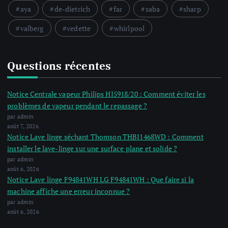
aya
de-dietrich
far
saba
sharp
valberg
vedette
whirlpool
Questions récentes
Notice Centrale vapeur Philips HI5918/20 : Comment éviter les
problèmes de vapeur pendant le repassage ?
par admin
août 7, 2026
Notice Lave linge séchant Thomson THBI1468WD : Comment
installer le lave-linge sur une surface plane et solide ?
par admin
août 6, 2026
Notice Lave linge F94841WH LG F94841WH : Que faire si la
machine affiche une erreur inconnue ?
par admin
août 6, 2026