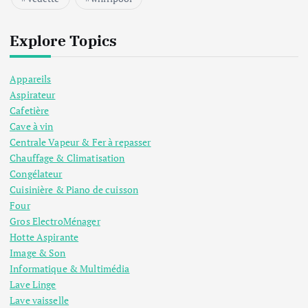
Explore Topics
Appareils
Aspirateur
Cafetière
Cave à vin
Centrale Vapeur & Fer à repasser
Chauffage & Climatisation
Congélateur
Cuisinière & Piano de cuisson
Four
Gros ElectroMénager
Hotte Aspirante
Image & Son
Informatique & Multimédia
Lave Linge
Lave vaisselle