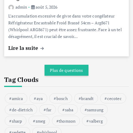
admin
août 5, 2026
L’accumulation excessive de givre dans votre congélateur
Réfrigérateur Encastrable Froid Brassé 54cm – Arg8671
(Whirlpool ARG8671) peut être assez frustrante. Face à un tel
désagrément, il est crucial de savoir…
Lire la suite
Plus de questions
Tag Clouds
amica
aya
bosch
brandt
cecotec
de-dietrich
far
saba
samsung
sharp
smeg
thomson
valberg
vedette
whirlpool