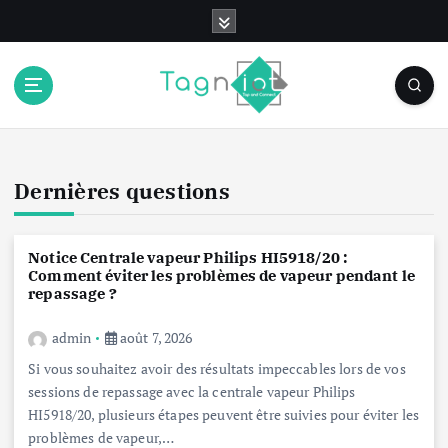
S
k
i
p
t
o
c
o
Dernières questions
n
t
e
Notice Centrale vapeur Philips HI5918/20 :
n
Comment éviter les problèmes de vapeur pendant le
t
repassage ?
admin
août 7, 2026
Si vous souhaitez avoir des résultats impeccables lors de vos
sessions de repassage avec la centrale vapeur Philips
HI5918/20, plusieurs étapes peuvent être suivies pour éviter les
problèmes de vapeur,…